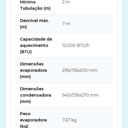
Mínimo
2 m
Tubulação (m)
Desnível máx.
7 m
(m)
Capacidade de
aquecimento
12.000 BTU/h
(BTU)
Dimensões
evaporadora
295x755x200 mm
(mm)
Dimensões
condensadora
540x738x270 mm
(mm)
Peso
evaporadora
7,67 kg
(kg)