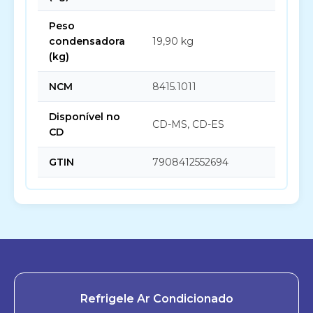
Peso
condensadora
19,90 kg
(kg)
NCM
8415.1011
Disponível no
CD-MS, CD-ES
CD
GTIN
7908412552694
Refrigele Ar Condicionado