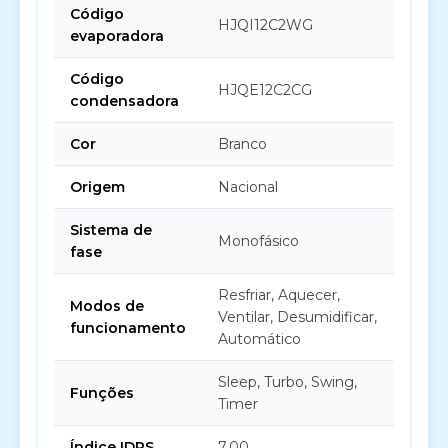
Código
HJQI12C2WG
evaporadora
Código
HJQE12C2CG
condensadora
Cor
Branco
Origem
Nacional
Sistema de
Monofásico
fase
Resfriar, Aquecer,
Modos de
Ventilar, Desumidificar,
funcionamento
Automático
Sleep, Turbo, Swing,
Funções
Timer
Índice IDRS
7,00