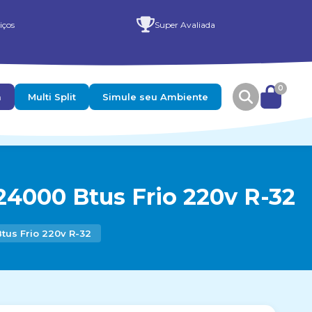
iços
Super Avaliada
0
a
Multi Split
Simule seu Ambiente
24000 Btus Frio 220v R-32
tus Frio 220v R-32