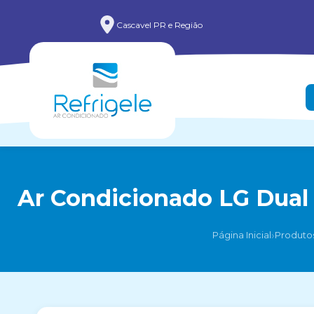
Cascavel PR e Região
Ar Condicionado LG Dual 
›
Página Inicial
Produto