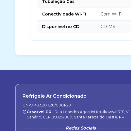
Tubulação Gás
Conectividade Wi-FI
Com Wi-Fi
Disponível no CD
CD-MS
Refrigele Ar Condicionado
CNPJ: 43.520.628/0001-20
Cascavel PR
- Rua Leandro Agostini Krulikowski, 781, Vil
Canário, CEP 85825-000, Santa Tereza do Oeste, PR
Redes Sociais