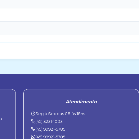
Atendimento
Seg à Sex das 08 às 18hs
a
(45) 3231-1003
(45) 99921-5785
(45) 99921-5785