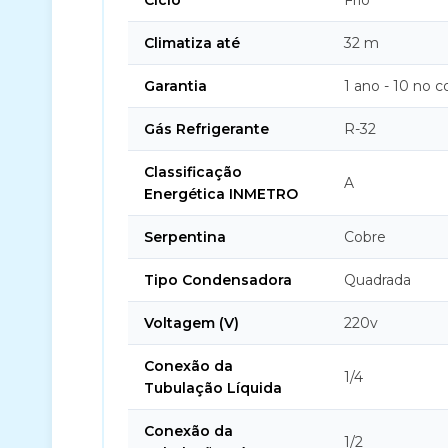
Ciclo
Frio
Climatiza até
32 m
Garantia
1 ano - 10 no 
Gás Refrigerante
R-32
Classificação
A
Energética INMETRO
Serpentina
Cobre
Tipo Condensadora
Quadrada
Voltagem (V)
220v
Conexão da
1/4
Tubulação Líquida
Conexão da
1/2