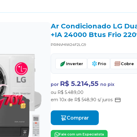
Ar Condicionado LG Dual
+IA 24000 Btus Frio 220
PRINVHIW24F2LG9
Inverter
Frio
Cobre
R$ 5.214,55
por
no pix
ou R$ 5.489,00
em 10x de R$ 548,90 s/ juros
Comprar
Fale com um Especialista