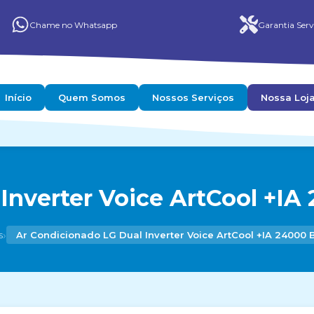
Chame no Whatsapp
Garantia Serv
Início
Quem Somos
Nossos Serviços
Nossa Loj
Inverter Voice ArtCool +IA 
›
s
Ar Condicionado LG Dual Inverter Voice ArtCool +IA 24000 B