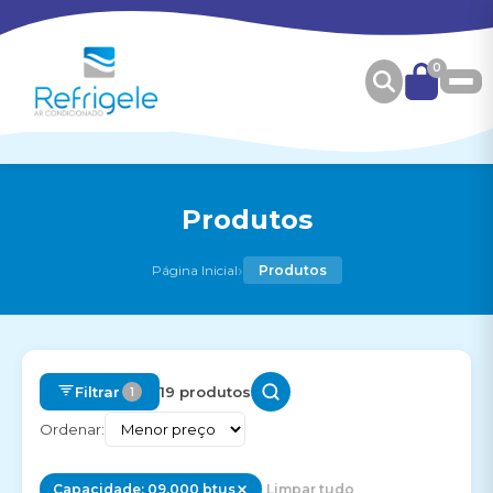
0
Produtos
›
Página Inicial
Produtos
Filtrar
19 produtos
1
Ordenar:
Capacidade: 09.000 btus
Limpar tudo