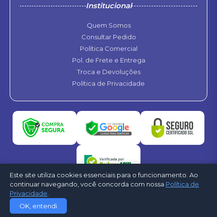
Institucional
Quem Somos
Consultar Pedido
Política Comercial
Pol. de Frete e Entrega
Troca e Devoluções
Política de Privacidade
Este site utiliza cookies essenciais para o funcionamento. Ao
continuar navegando, você concorda com nossa
Política de
Privacidade
.
©2026 - Refrigele Ar Condicionado. Todos os direitos reservados -
OK, entendi
Desenvolvido por
CloudShops Web