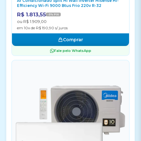
Ar Condicionado Split Hi Wall Inverter Hisense Hi-
Efficiency Wi-Fi 9000 Btus Frio 220v R-32
R$ 1.813,55
-5% PIX
ou R$ 1.909,00
em 10x de R$ 190,90 s/ juros
Comprar
Fale pelo WhatsApp