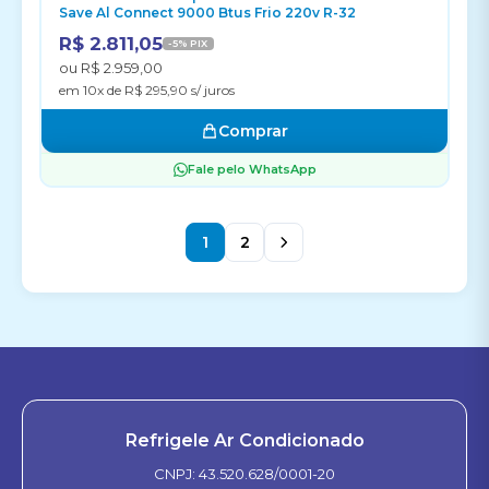
Save Al Connect 9000 Btus Frio 220v R-32
R$ 2.811,05
-5% PIX
ou R$ 2.959,00
em 10x de R$ 295,90 s/ juros
Comprar
Fale pelo WhatsApp
1
2
Refrigele Ar Condicionado
CNPJ: 43.520.628/0001-20