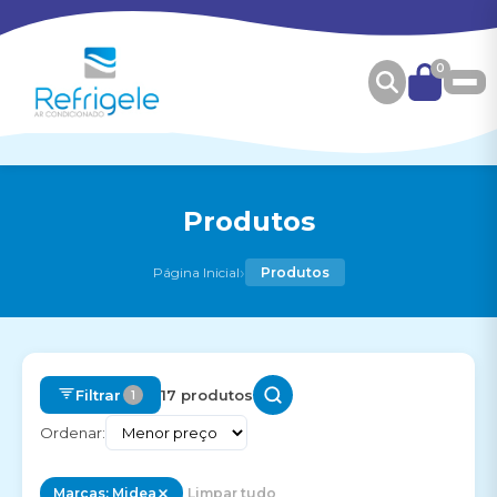
0
Produtos
›
Página Inicial
Produtos
Filtrar
17 produtos
1
Ordenar:
Marcas: Midea
Limpar tudo