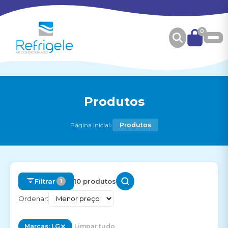
0
Produtos
›
Página Inicial
Produtos
Filtrar
10 produtos
1
Ordenar:
Marcas: LG
Limpar tudo