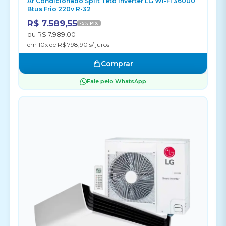
Ar Condicionado Split Teto Inverter LG Wi-Fi 36000
Btus Frio 220v R-32
R$ 7.589,55
-5% PIX
ou R$ 7.989,00
em 10x de R$ 798,90 s/ juros
Comprar
Fale pelo WhatsApp