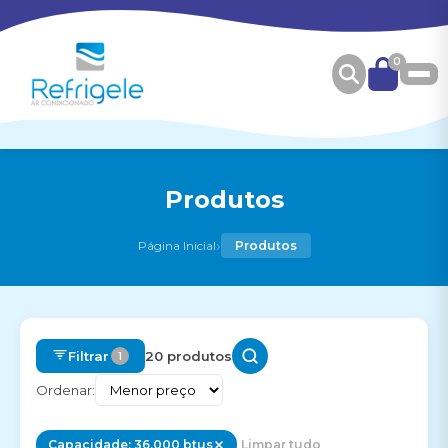
0
Produtos
›
Página Inicial
Produtos
Filtrar
20 produtos
1
Ordenar:
Capacidade: 36.000 btus
Limpar tudo