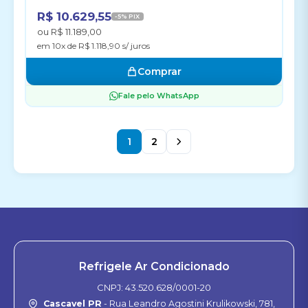
R$ 10.629,55
-5% PIX
ou R$ 11.189,00
em 10x de R$ 1.118,90 s/ juros
Comprar
Fale pelo WhatsApp
1
2
Refrigele Ar Condicionado
CNPJ: 43.520.628/0001-20
Cascavel PR
- Rua Leandro Agostini Krulikowski, 781,